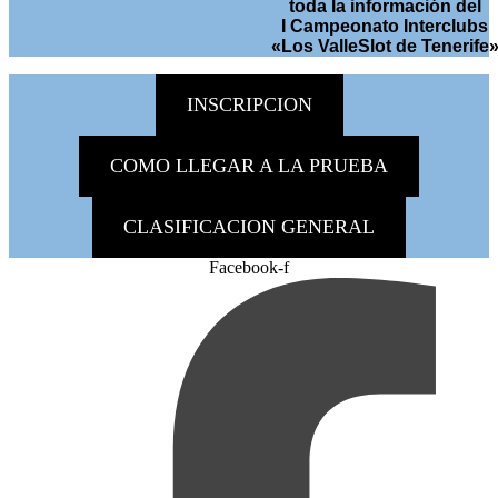
toda la información del
I Campeonato Interclubs
«Los ValleSlot de Tenerife
INSCRIPCION
COMO LLEGAR A LA PRUEBA
CLASIFICACION GENERAL
Facebook-f