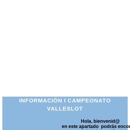
INFORMACIÓN I CAMPEONATO
VALLESLOT
Hola, bienvenid@
en este apartado podrás encon